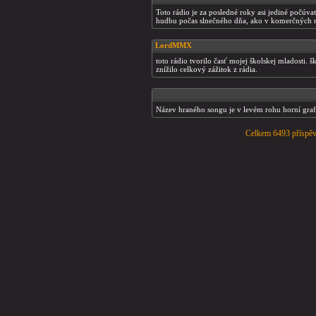
Toto rádio je za posledné roky asi jediné počú
hudbu počas slnečného dňa, ako v komerčných r
LordMMX
toto rádio tvorilo časť mojej školskej mladosti. 
znížilo celkový zážitok z rádia.
Název hraného songu je v levém rohu horní grafik
Celkem 6493 příspěv