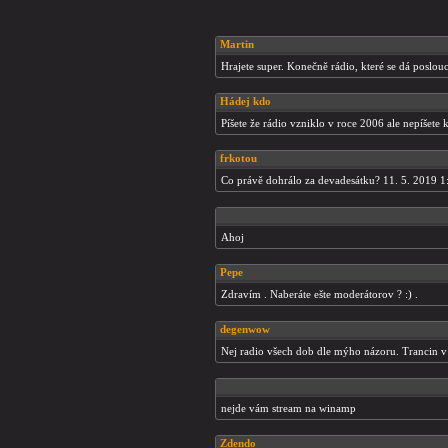
Martin
Hrajete super. Konečně rádio, které se dá poslou
Hádej kdo
Píšete že rádio vzniklo v roce 2006 ale nepíšete 
frkotou
Co právě dohrálo za devadesátku? 11. 5. 2019 1
Ahoj
Pepe
Zdravím . Naberáte ešte moderátorov ? :) .
degenwow
Nej radio všech dob dle mýho názoru. Trancin v
nejde vám stream na winamp
Zdendo